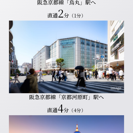
阪急京都線「烏丸」駅へ
2
直通
分
（1分）
image
阪急京都線「京都河原町」駅へ
4
直通
分
（4分）