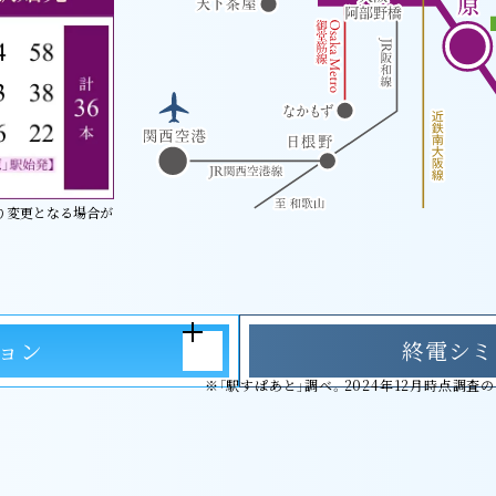
より変更となる場合が
ョン
終電シミ
※「駅すぱあと」調べ。2024年12月時点調