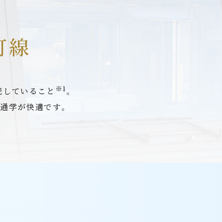
町線
※1
接続していること
。
・通学が快適です。