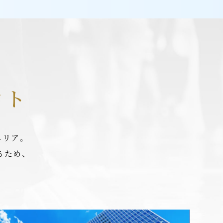
クト
エリア。
るため、